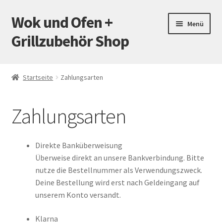
Wok und Ofen +
Zur
Zum
Menü
Navigation
Inhalt
Grillzubehör Shop
springen
springen
Startseite
Startseite
Zahlungsarten
Mein Konto
Zahlungsarten
Warenkorb
Versand
Direkte Banküberweisung
Überweise direkt an unsere Bankverbindung. Bitte
Zahlungsarten
nutze die Bestellnummer als Verwendungszweck.
Deine Bestellung wird erst nach Geldeingang auf
Kontakt
unserem Konto versandt.
Klarna