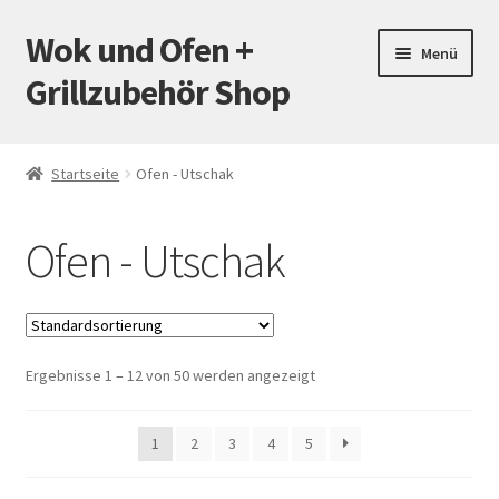
Wok und Ofen +
Zur
Zum
Menü
Navigation
Inhalt
Grillzubehör Shop
springen
springen
Startseite
Startseite
Ofen - Utschak
Mein Konto
Ofen - Utschak
Warenkorb
Versand
Ergebnisse 1 – 12 von 50 werden angezeigt
Zahlungsarten
Kontakt
1
2
3
4
5