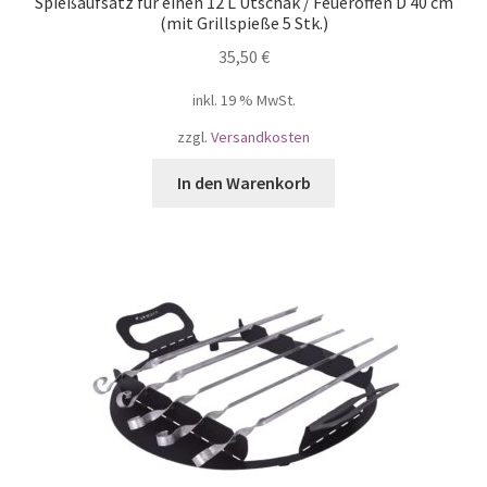
Spießaufsatz für einen 12 L Utschak / Feueroffen D 40 cm
(mit Grillspieße 5 Stk.)
35,50
€
inkl. 19 % MwSt.
zzgl.
Versandkosten
In den Warenkorb