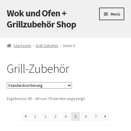
Wok und Ofen +
Zur
Zum
Menü
Navigation
Inhalt
Grillzubehör Shop
springen
springen
Startseite
Startseite
Grill-Zubehör
Seite 5
Mein Konto
Grill-Zubehör
Warenkorb
Versand
Ergebnisse 49 – 60 von 79 werden angezeigt
Zahlungsarten
Kontakt
1
2
3
4
5
6
7