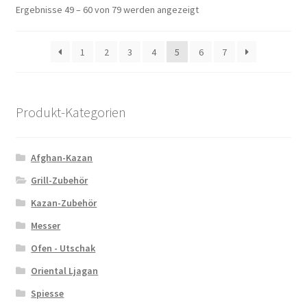
Ergebnisse 49 – 60 von 79 werden angezeigt
1
2
3
4
5
6
7
Produkt-Kategorien
Afghan-Kazan
Grill-Zubehör
Kazan-Zubehör
Messer
Ofen - Utschak
Oriental Ljagan
Spiesse