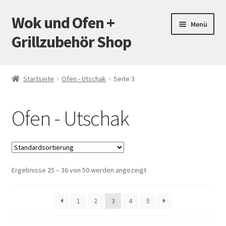
Wok und Ofen +
Zur
Zum
Menü
Navigation
Inhalt
Grillzubehör Shop
springen
springen
Startseite
Startseite
Ofen - Utschak
Seite 3
Mein Konto
Ofen - Utschak
Warenkorb
Versand
Ergebnisse 25 – 36 von 50 werden angezeigt
Zahlungsarten
Kontakt
1
2
3
4
5