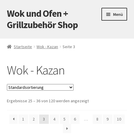
Wok und Ofen +
Zur
Zum
Menü
Navigation
Inhalt
Grillzubehör Shop
springen
springen
Startseite
Startseite
Wok - Kazan
Seite 3
Mein Konto
Wok - Kazan
Warenkorb
Versand
Ergebnisse 25 – 36 von 120 werden angezeigt
Zahlungsarten
Kontakt
1
2
3
4
5
6
…
8
9
10