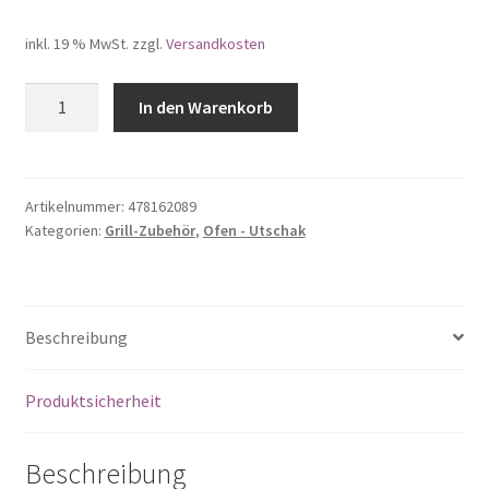
inkl. 19 % MwSt.
zzgl.
Versandkosten
NUR
In den Warenkorb
ABHOLUNG
2-
in-
1
Artikelnummer:
478162089
Kategorien:
Grill-Zubehör
,
Ofen - Utschak
Utschag
8L
mit
Mangal
Beschreibung
für
8
Spieße
Produktsicherheit
2mm
Stahl
Beschreibung
Menge