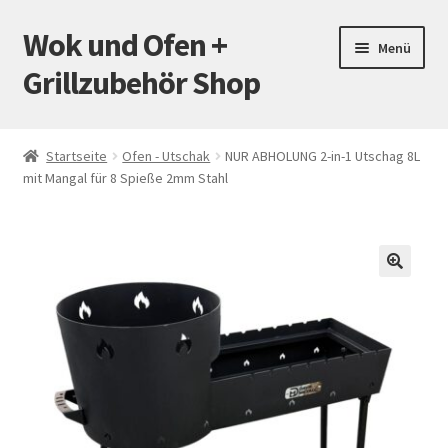
Wok und Ofen +
Zur
Zum
Menü
Navigation
Inhalt
Grillzubehör Shop
springen
springen
Startseite
Startseite
Ofen - Utschak
NUR ABHOLUNG 2-in-1 Utschag 8L
mit Mangal für 8 Spieße 2mm Stahl
Mein Konto
Warenkorb
Versand
🔍
Zahlungsarten
Kontakt