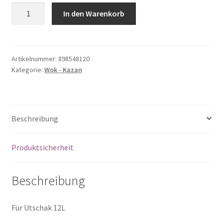
Camping
In den Warenkorb
Kasan
Kazan
mit
Grill-
Artikelnummer:
898548120
Kategorie:
Wok - Kazan
Pfanne-
Deckel
aus
Gusseisen
Beschreibung
15L,
Ø
ca.
Produktsicherheit
41cm
für
Beschreibung
Utschak
12L
Menge
Für Utschak 12L