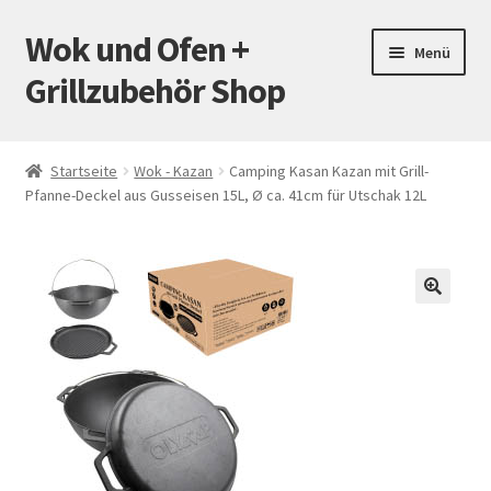
Wok und Ofen +
Zur
Zum
Menü
Navigation
Inhalt
Grillzubehör Shop
springen
springen
Startseite
Startseite
Wok - Kazan
Camping Kasan Kazan mit Grill-
Pfanne-Deckel aus Gusseisen 15L, Ø ca. 41cm für Utschak 12L
Mein Konto
Warenkorb
Versand
🔍
Zahlungsarten
Kontakt