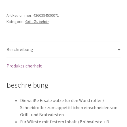
für
den
CARACT
Artikelnummer:
4260394530071
Kategorie:
Grill-Zubehör
Wurstroller
in
Weiss
-
Beschreibung
Wurstritzer
Menge
Produktsicherheit
Beschreibung
Die weiße Ersatzwalze für den Wurstroller /
Schneidroller zum appetitlichen einschneiden von
Grill- und Bratwürsten
Für Würste mit festem Inhalt (Brühwürste z.B.