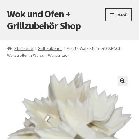
Wok und Ofen +
Zur
Zum
Menü
Navigation
Inhalt
Grillzubehör Shop
springen
springen
Startseite
Startseite
Grill-Zubehör
Ersatz-Walze für den CARACT
Wurstroller in Weiss – Wurstritzer
Mein Konto
Warenkorb
Versand
🔍
Zahlungsarten
Kontakt