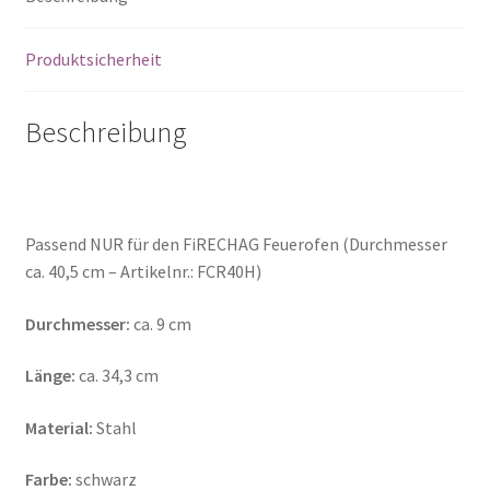
cm
Verlängerungsrohr
Produktsicherheit
Menge
Beschreibung
Passend NUR für den FiRECHAG Feuerofen (Durchmesser
ca. 40,5 cm – Artikelnr.: FCR40H)
Durchmesser:
ca. 9 cm
Länge:
ca. 34,3 cm
Material:
Stahl
Farbe:
schwarz