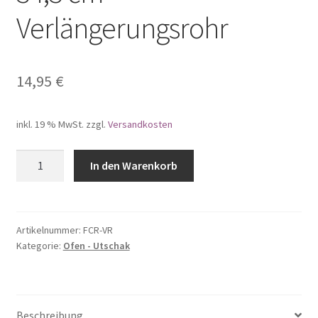
Verlängerungsrohr
14,95
€
inkl. 19 % MwSt.
zzgl.
Versandkosten
Schornstein-
In den Warenkorb
Teil
für
FiRECHAG
Ø
Artikelnummer:
FCR-VR
Kategorie:
Ofen - Utschak
ca.
9
cm
ca.
Beschreibung
34,3