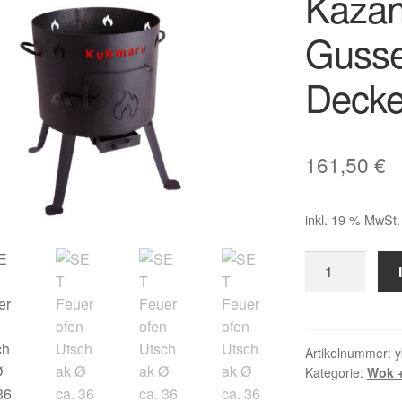
Kazan
Gusse
Decke
161,50
€
inkl. 19 % MwSt.
SET
Feuerofen
Utschak
Ø
ca.
Artikelnummer:
y
Kategorie:
Wok +
36
cm