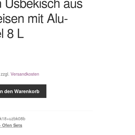
 Usbekisch aus
isen mit Alu-
l 8 L
zzgl.
Versandkosten
In den Warenkorb
k18+uzbk08b
 Ofen Sets