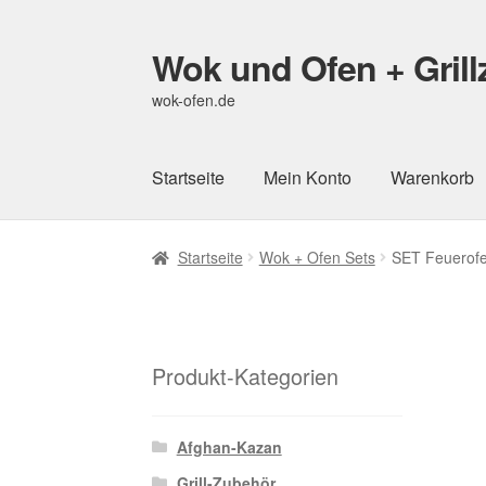
Wok und Ofen + Gril
Zur
Zum
Navigation
Inhalt
wok-ofen.de
springen
springen
Startseite
Mein Konto
Warenkorb
Startseite
Wok + Ofen Sets
SET Feuerofe
Produkt-Kategorien
Afghan-Kazan
Grill-Zubehör