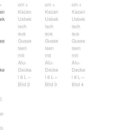
+
Kazan
Usbekisch
aus
Gusseisen
mit
Alu-
Deckel
8
L
Menge