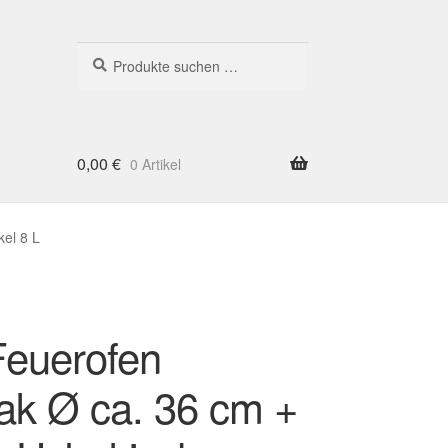
Suche
Suchen
nach:
0,00
€
0 Artikel
el 8 L
euerofen
ak Ø ca. 36 cm +