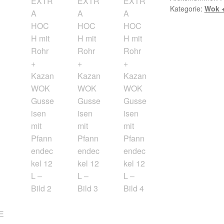
Kategorie:
Wok +
HOCH
mit
Rohr
+
Kazan
WOK
Gusseisen
mit
Pfannendeckel
12
L
Menge