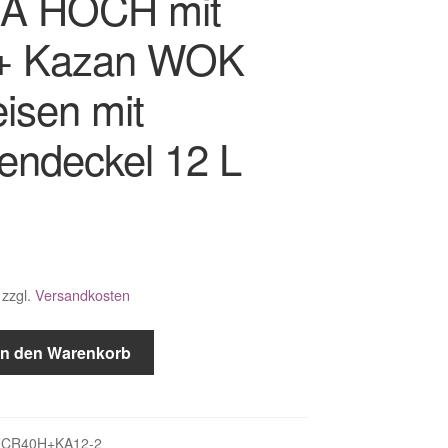
A HOCH mit
 + Kazan WOK
isen mit
endeckel 12 L
zzgl.
Versandkosten
In den Warenkorb
FCR40H+KA12-2