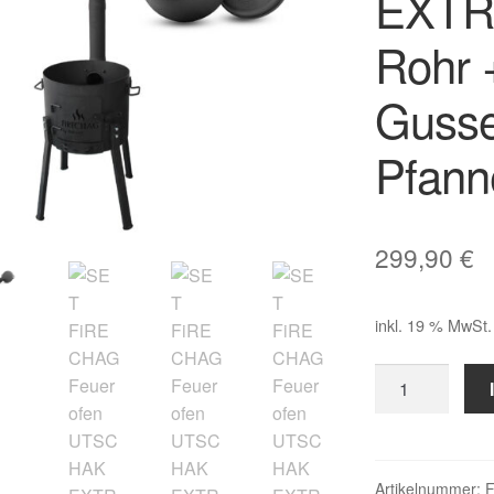
EXTR
Rohr
Gusse
Pfann
299,90
€
inkl. 19 % MwSt.
SET
FiRECHAG
Feuerofen
UTSCHAK
EXTRA
Artikelnummer: