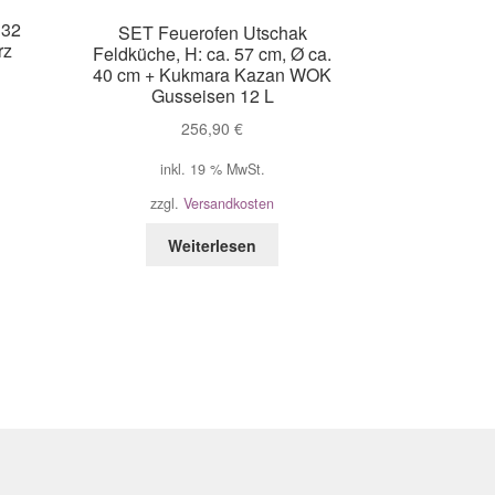
k
 32
SET Feuerofen Utschak
rz
Feldküche, H: ca. 57 cm, Ø ca.
40 cm + Kukmara Kazan WOK
Gusseisen 12 L
256,90
€
inkl. 19 % MwSt.
zzgl.
Versandkosten
Weiterlesen