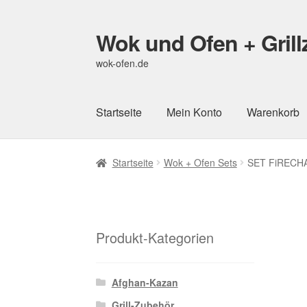
Wok und Ofen + Gril
Zur
Zum
Navigation
Inhalt
wok-ofen.de
springen
springen
Startseite
Mein Konto
Warenkorb
Startseite
Wok + Ofen Sets
SET FiRECHA
Produkt-Kategorien
Afghan-Kazan
Grill-Zubehör