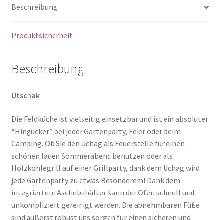
Beschreibung
Wok
Tatarskij
mit
Produktsicherheit
Deckel
Aluguss
Beschreibung
8
L
Menge
Utschak
Die Feldküche ist vielseitig einsetzbar und ist ein absoluter
“Hingucker” bei jeder Gartenparty, Feier oder beim
Camping. Ob Sie den Uchag als Feuerstelle für einen
schönen lauen Sommerabend benutzen oder als
Holzkohlegrill auf einer Grillparty, dank dem Uchag wird
jede Gartenparty zu etwas Besonderem! Dank dem
integriertem Aschebehälter kann der Ofen schnell und
unkompliziert gereinigt werden. Die abnehmbaren Füße
sind äußerst robust uns sorgen für einen sicheren und