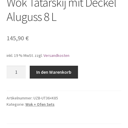
Wok Tatarskij mit Deckel
Aluguss 8 L
145,90
€
inkl. 19 % MwSt.
zzgl.
Versandkosten
SET
In den Warenkorb
Utschak
mit
Abzugsrohr
Feuerstelle
Artikelnummer:
UZB-UT36+K85
Kategorie:
Wok + Ofen Sets
Feldküche
Ø36
+
Kazan