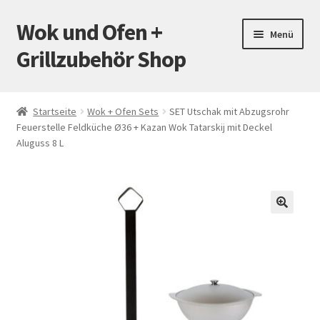
Wok und Ofen +
Zur
Zum
Menü
Navigation
Inhalt
Grillzubehör Shop
springen
springen
Startseite
Startseite
Wok + Ofen Sets
SET Utschak mit Abzugsrohr
Feuerstelle Feldküche Ø36 + Kazan Wok Tatarskij mit Deckel
Mein Konto
Aluguss 8 L
Warenkorb
Versand
🔍
Zahlungsarten
Kontakt